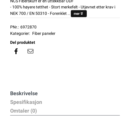
NCS Fiberskuff er en uttekkbar ODF
- 100% høyere tetthet - Stort merkefelt - Utjevnet etter krav i
NEK 700 / EN 50310 - Forenklet ..
mer
PNr.:
6972870
Kategorier:
Fiber paneler
Del produktet
Beskrivelse
Spesifikasjon
Omtaler (0)