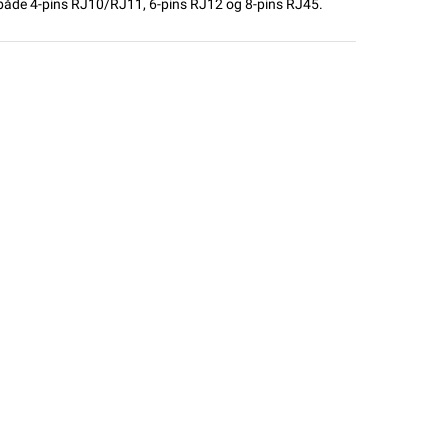
både 4-pins RJ10/RJ11, 6-pins RJ12 og 8-pins RJ45.