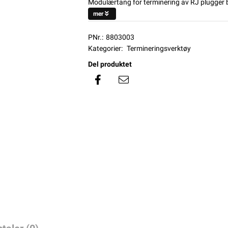
Modulærtang for terminering av RJ plugger 
mer
PNr.:
8803003
Kategorier:
Termineringsverktøy
Del produktet