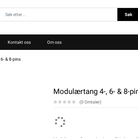
Søk
Kontakt oss
Om oss
6- & 8-pins
Modulærtang 4-, 6- & 8-pi
(0 Omtaler)