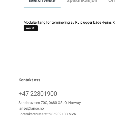
Beskrivelse
Spesifikasjon
Om
Modulærtang for terminering av RJ plugger både 4-pins 
mer
Kontakt oss
+47 22801900
Sandstuveien 70C, 0680 OSLO, Norway
lanse@lanse.no
Foretaksregisteret: 986909133 MVA