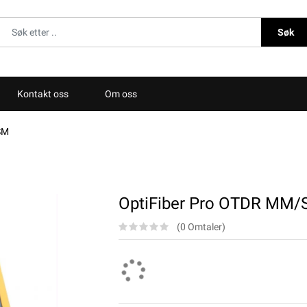
Søk
Kontakt oss
Om oss
SM
OptiFiber Pro OTDR MM
(0 Omtaler)