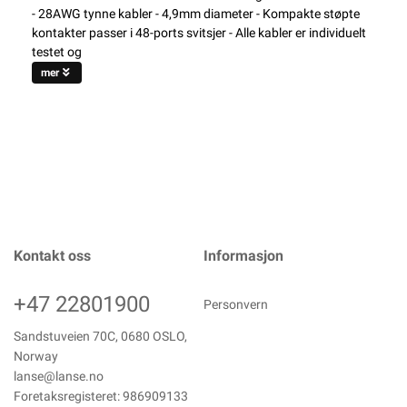
- 28AWG tynne kabler - 4,9mm diameter - Kompakte støpte
kontakter passer i 48-ports svitsjer - Alle kabler er individuelt
testet og
mer
Kontakt oss
Informasjon
+47 22801900
Personvern
Sandstuveien 70C, 0680 OSLO,
Norway
lanse@lanse.no
Foretaksregisteret: 986909133