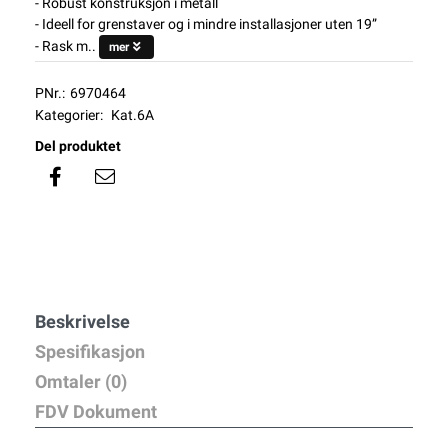
- Robust konstruksjon i metall
- Ideell for grenstaver og i mindre installasjoner uten 19”
- Rask m..
mer
PNr.:
6970464
Kategorier:
Kat.6A
Del produktet
Beskrivelse
Spesifikasjon
Omtaler (0)
FDV Dokument