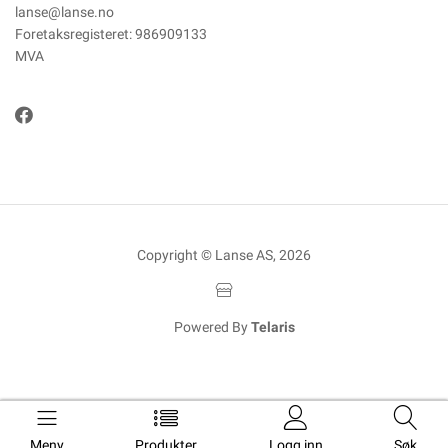
lanse@lanse.no
Foretaksregisteret: 986909133
MVA
Copyright © Lanse AS, 2026
Powered By
Telaris
Meny
Produkter
Logg inn
Søk