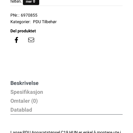
felten.
mer
PNr.:
6970855
Kategorier:
PDU Tilbehør
Del produktet
Beskrivelse
Spesifikasjon
Omtaler (0)
Datablad
Lanse PDU Apparatstøpsel C19 HUN er enkel å montere ute i