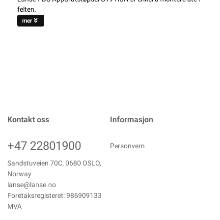
felten.
mer
Kontakt oss
Informasjon
+47 22801900
Personvern
Sandstuveien 70C, 0680 OSLO,
Norway
lanse@lanse.no
Foretaksregisteret: 986909133
MVA