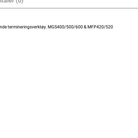
taler (0)
arende termineringsverktøy. MGS400/500/600 & MFP420/520