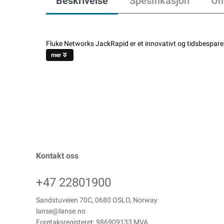
Beskrivelse
Spesifikasjon
Om
Fluke Networks JackRapid er et innovativt og tidsbesp
mer
Kontakt oss
+47 22801900
Sandstuveien 70C, 0680 OSLO, Norway
lanse@lanse.no
Foretaksregisteret: 986909133 MVA