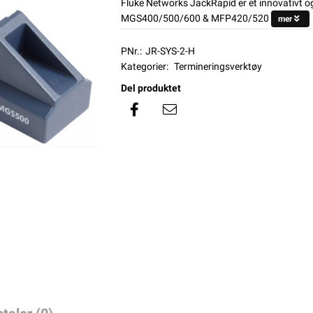
Fluke Networks JackRapid er et innovativt o
MGS400/500/600 & MFP420/520
mer
PNr.:
JR-SYS-2-H
Kategorier:
Termineringsverktøy
Del produktet