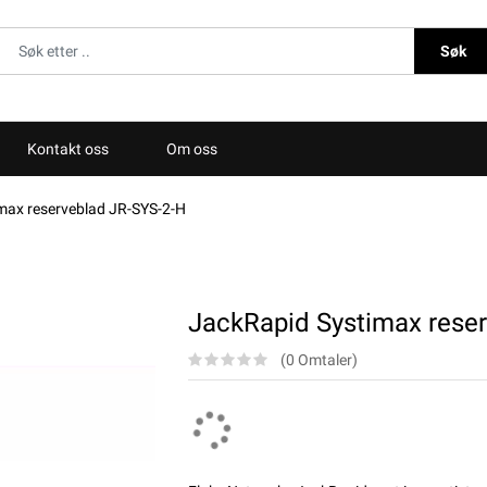
Søk
Kontakt oss
Om oss
max reserveblad JR-SYS-2-H
JackRapid Systimax rese
(0 Omtaler)