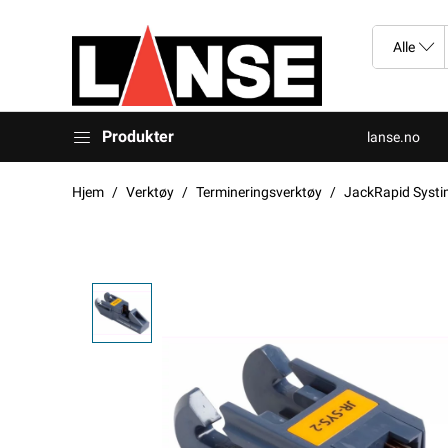
Produkter
lanse.no
Hjem
Verktøy
Termineringsverktøy
JackRapid Systi