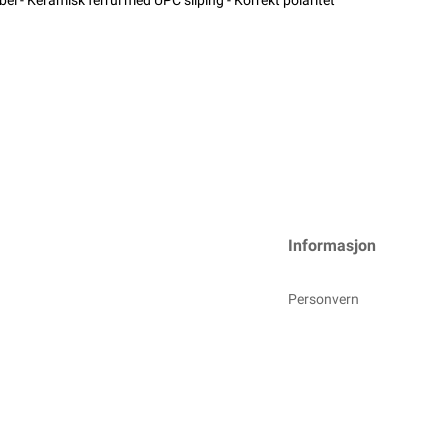
l - Keramisk ferrul med UPC sliping - Korrekt polaritet
Informasjon
Personvern