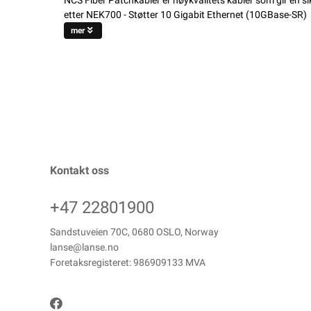
NCS Fiber Patchkabler er høykvalitets kabler som gir en s
etter NEK700 - Støtter 10 Gigabit Ethernet (10GBase-SR)
mer
Kontakt oss
+47 22801900
Sandstuveien 70C, 0680 OSLO, Norway
lanse@lanse.no
Foretaksregisteret: 986909133 MVA