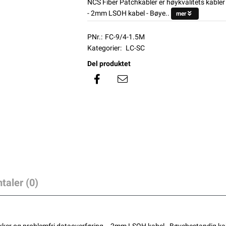
NCS Fiber Patchkabler er høykvalitets kabler
- 2mm LSOH kabel - Bøye..
mer
PNr.:
FC-9/4-1.5M
Kategorier:
LC-SC
Del produktet
taler (0)