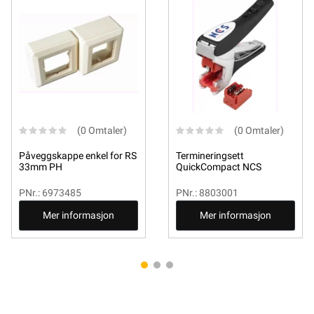
(0 Omtaler)
(0 Omtaler)
Påveggskappe enkel for RS
Termineringsett
33mm PH
QuickCompact NCS
PNr.: 6973485
PNr.: 8803001
Mer informasjon
Mer informasjon