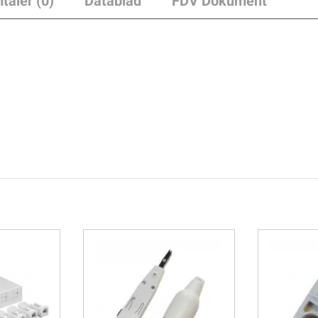
taler (0)
Datablad
FDV Dokument