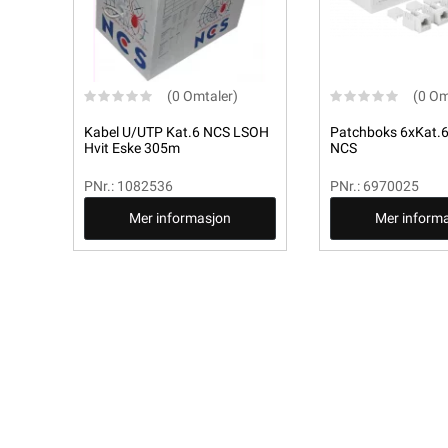
(0 Omtaler)
(0 Om
Kabel U/UTP Kat.6 NCS LSOH
Patchboks 6xKat.
Hvit Eske 305m
NCS
PNr.: 1082536
PNr.: 6970025
Mer informasjon
Mer inform