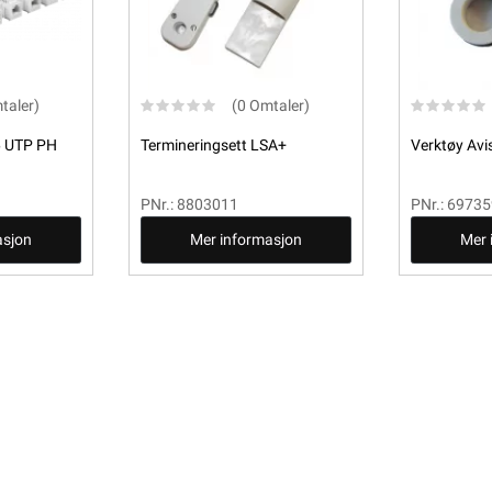
taler)
(0 Omtaler)
6 UTP PH
Termineringsett LSA+
Verktøy Avi
PNr.: 8803011
PNr.: 6973
asjon
Mer informasjon
Mer 