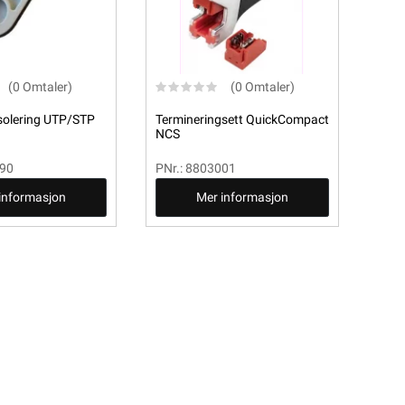
(0 Omtaler)
(0 Omtaler)
solering UTP/STP
Termineringsett QuickCompact
NCS
590
PNr.: 8803001
informasjon
Mer informasjon