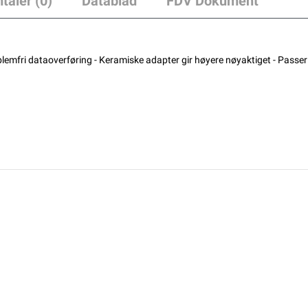
taler (0)
Datablad
FDV Dokument
lemfri dataoverføring - Keramiske adapter gir høyere nøyaktiget - Passer 