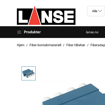
Produkter
lanse.no
Hjem
Fiber kontaktmateriell
Fiber tilbehør
Fiberadap