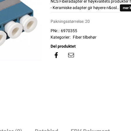
NCS Fiberadapter er høykvalitets produkter f
- Keramiske adapter gir høyere n&osl..
mer
Pakningsstørrelse: 20
PNr.:
6970355
Kategorier:
Fiber tilbehør
Del produktet