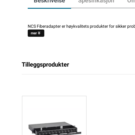
Beskrivelse
Spesifikasjon
Om
NCS Fiberadapter er høykvalitets produkter for sikker prob
mer
Tilleggsprodukter